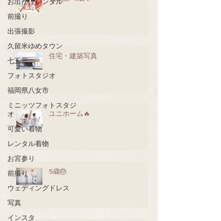
お出かけレンタル
前撮り
出張撮影
久留米ゆめタウン
住宅・建築写真
七五三
フォトスタジオ
福岡県八女市
ミニッツフォトスタジ
ユニホーム🔥
オ
可愛い着物
レンタル着物
お宮参り
5歳🎂
前撮り
ウェディングドレス
写真
インスタ