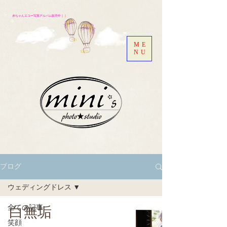
赤ちゃんエコー写真アルバム販売中
｜｜
ME
NU
ブログ
ウェディングドレス
全ての記事
白無垢
笑顔