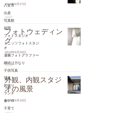
2019年9月27日
八女市
出産
写真館
福岡
フォトウェディン
フォトスタジオ
グ
ミニッツフォトスタジ
オ
2019年9月26日
凄腕フォトグラファー
継続は力なり
子供写真
写真
外観、内観スタジ
前撮り
オの風景
ランチ
2019年9月16日
食テロ
子育て