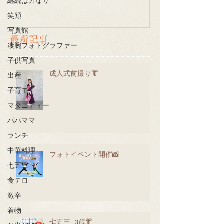
継続は力なり
笑顔
写真館
最新記事
凄腕フォトグラファー
子供写真
成人式前撮り👘
出産
子育て
マタニティー
パパママ
ランチ
中華料理
フォトイベント開催📸
七五三
食テロ
激辛
着物
七五三 3歳👘