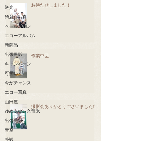
お待たせしました！
逆光
綺麗な写真
ベールダウン
エコーアルバム
新商品
出張撮影
作業中💻
キャンペーン
可愛い
今がチャンス
エコー写真
山田屋
撮影会ありがとうございました😊
ゆめタウン久留米
出張撮影
青空
外観