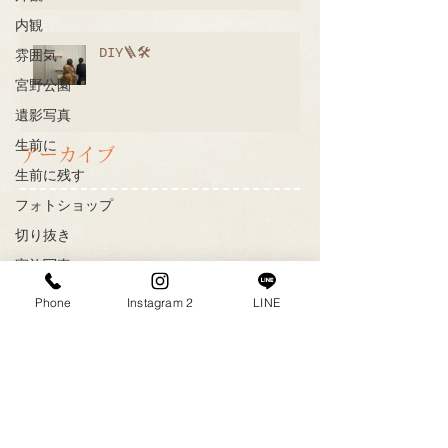
内観
DIY🪜🛠
雰囲気
宮野公園
遺影写真
生前に
アーカイブ
生前に残す
フォトショップ
切り抜き
家族写真
八女市
Phone
Instagram 2
LINE
写真館
キャンペーン
1周年記念
成人式
冬休み