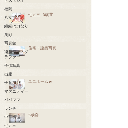
トスタジオ
福岡
七五三 3歳👘
八女市
継続は力なり
笑顔
写真館
住宅・建築写真
凄腕フォトグ
ラファー
子供写真
出産
ユニホーム🔥
子育て
マタニティー
パパママ
ランチ
5歳🎂
中華料理
七五三