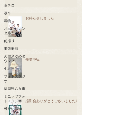
食テロ
激辛
お待たせしました！
着物
お出かけレン
タル
前撮り
出張撮影
久留米ゆめタ
作業中💻
ウン
七五三
フォトスタジ
オ
福岡県八女市
ミニッツフォ
撮影会ありがとうございました😊
トスタジオ
可愛い着物