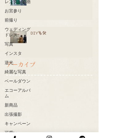
レンタル着物
お宮参り
前撮り
ウェディング
DIY🪜🛠
ドレス
写真
インスタ
逆光
アーカイブ
綺麗な写真
ベールダウン
エコーアルバ
ム
新商品
出張撮影
キャンペーン
可愛い