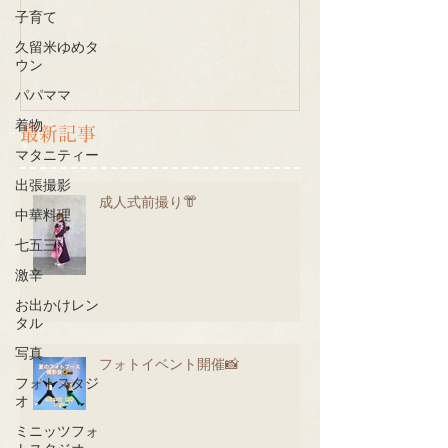
子育て
久留米ゆめタ
ウン
パパママ
着物
最新記事
マタニティー
出張撮影
成人式前撮り👘
中華料理
七五三
激辛
お出かけレン
タル
写真
フォトイベント開催📸
フォトスタジ
オ
ミニッツフォ