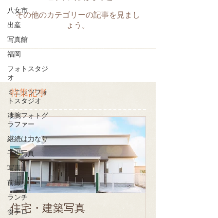
八女市
その他のカテゴリーの記事を見まし
出産
ょう。
写真館
福岡
フォトスタジ
オ
特集記事
ミニッツフォ
トスタジオ
凄腕フォトグ
ラファー
継続は力なり
子供写真
写真
前撮り
ランチ
住宅・建築写真
食テロ