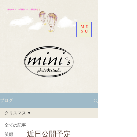
赤ちゃんエコー写真アルバム販売中
｜｜
ME
NU
ブログ
クリスマス
全ての記事
近日公開予定
笑顔