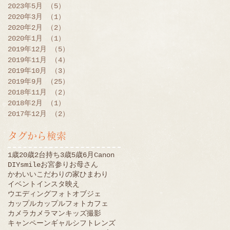
2023年5月
（5）
5件の記事
2020年3月
（1）
1件の記事
2020年2月
（2）
2件の記事
2020年1月
（1）
1件の記事
2019年12月
（5）
5件の記事
2019年11月
（4）
4件の記事
2019年10月
（3）
3件の記事
2019年9月
（25）
25件の記事
2018年11月
（2）
2件の記事
2018年2月
（1）
1件の記事
2017年12月
（2）
2件の記事
タグから検索
1歳
20歳
2台持ち
3歳
5歳
6月
Canon
DIY
smile
お宮参り
お母さん
かわいい
こだわりの家
ひまわり
イベント
インスタ映え
ウエディングフォト
オブジェ
カップル
カップルフォト
カフェ
カメラ
カメラマン
キッズ撮影
キャンペーン
ギャル
シフトレンズ