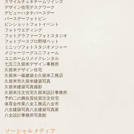
スマイル
チェキ
チーム
ツインズ
デザイン住宅
デスクワーク
デビュー
ハタチ
バースデー
バースデーフォト
ピン
ピンショット
フォトイベント
フォトウエディング
フォトグラファー
フォトスタジオ
フォトブース
プロ野球
ペット
ミニッツフォトスタジオ
メジャー
メジャーリーグ
ユニフォーム
ユニホーム
リメイク
レンタル
七五三
久留米デザイン事務所
久留米デザイン住宅
久留米一級建築士
久留米工務店
久留米市
久留米建築写真
久留米建築写真撮影
久留米注文住宅
久留米設計事務所
予約
二の腕
佐賀
佐賀注文住宅
体育会
作業
八女工務店
八女市
八女建築写真
八女建築写真家
八女設計事務所
写真館
ソーシャルメディア