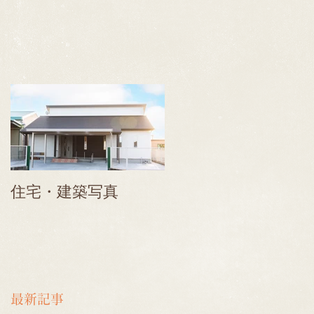
は
す
ま
日
住宅・建築写真
最新記事