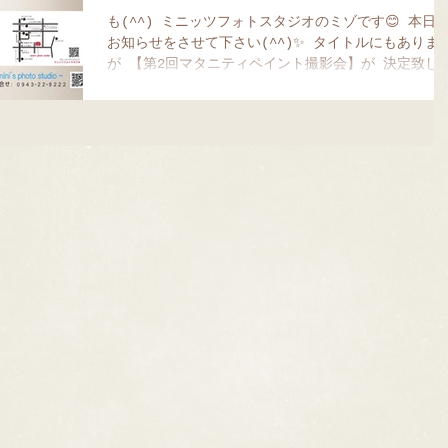
も(^^) ミニッツフォトスタジオのミゾです😊 本日
お知らせをさせて下さい(^^)✨ タイトルにもありま
が 【第2回マタニティペイント撮影会】が 決定致し
した🥳 日程は2020年2月15日（土）です❗️❗️ 前回は平
にも関わらず沢山のご来店...