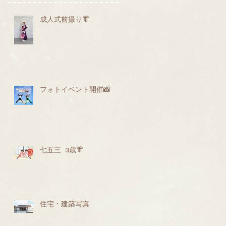
成人式前撮り👘
フォトイベント開催📸
七五三 3歳👘
住宅・建築写真