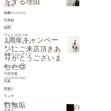
をする理由
八女市
出産
2019年10月2日
写真館
福岡
フォトスタジオ
1周年キャンペー
ミニッツフォトス
タジオ
ンにご来店頂きあ
凄腕フォトグラフ
りがとうございま
ァー
した😊
継続は力なり
子供写真
2019年9月30日
写真
前撮り
ランチ
食テロ
白無垢