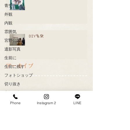
青空
外観
内観
雰囲気
DIY🪜🛠
宮野公園
遺影写真
生前に
アーカイブ
生前に残す
フォトショップ
切り抜き
家族写真
八女市
Phone
Instagram 2
LINE
写真館
キャンペーン
1周年記念