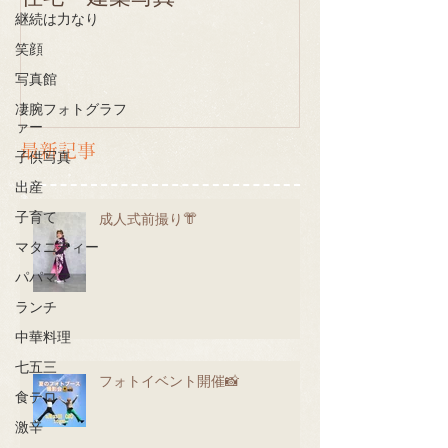
継続は力なり
笑顔
写真館
凄腕フォトグラフ
ァー
最新記事
子供写真
出産
子育て
成人式前撮り👘
マタニティー
パパママ
ランチ
中華料理
七五三
フォトイベント開催📸
食テロ
激辛