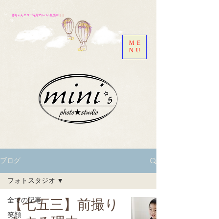
赤ちゃんエコー写真アルバム販売中
｜｜
ME
NU
ブログ
フォトスタジオ
全ての記事
【七五三】前撮り
笑顔