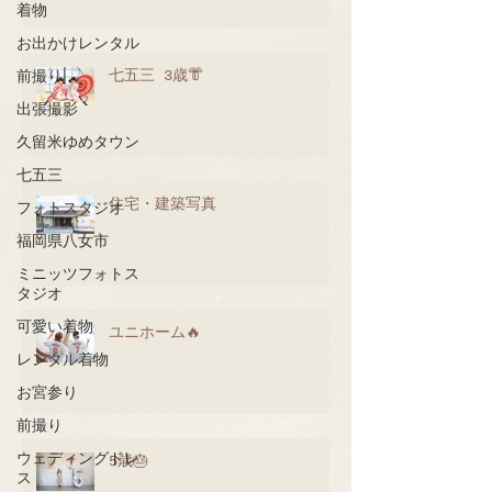
着物
お出かけレンタル
七五三 3歳👘
前撮り
出張撮影
久留米ゆめタウン
七五三
住宅・建築写真
フォトスタジオ
福岡県八女市
ミニッツフォトス
タジオ
可愛い着物
ユニホーム🔥
レンタル着物
お宮参り
前撮り
ウェディングドレ
5歳🎂
ス