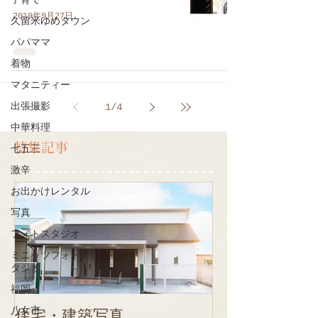
子育て
2019年9月27日
久留米ゆめタウン
パパママ
着物
マタニティー
出張撮影
1
/
4
中華料理
特集記事
七五三
激辛
お出かけレンタル
写真
フォトスタジオ
ミニッツフォトス
タジオ
福岡
八女市
住宅・建築写真