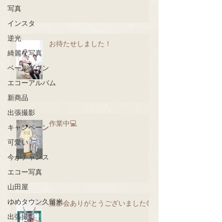
写真
インスタ
逆光
お待たせしました！
綺麗な写真
ベールダウン
エコーアルバム
新商品
出張撮影
作業中💻
キャンペーン
可愛い
今がチャンス
エコー写真
山田屋
ゆめタウン久留米
撮影会ありがとうございました😊
出張撮影