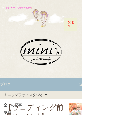
赤ちゃんエコー写真アルバム販売中
｜｜
ME
NU
ブログ
ミニッツフォトスタジオ
全ての記事
【ウェディング前
笑顔