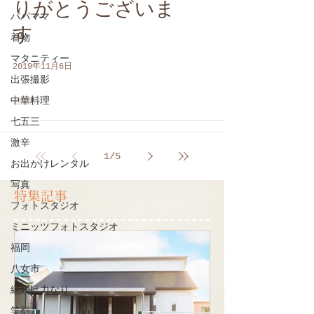
りがとうございま
パパママ
す
着物
マタニティー
2019年11月6日
出張撮影
中華料理
七五三
激辛
1
/
5
お出かけレンタル
写真
特集記事
フォトスタジオ
ミニッツフォトスタジオ
福岡
八女市
継続は力なり
笑顔