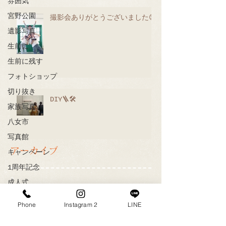
雰囲気
宮野公園
撮影会ありがとうございました😊
遺影写真
生前に
生前に残す
フォトショップ
切り抜き
DIY🪜🛠
家族写真
八女市
写真館
アーカイブ
キャンペーン
1周年記念
成人式
冬休み
Phone
Instagram 2
LINE
大学