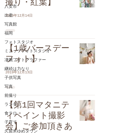
撮り・紅葉】
八女市
出産
2019年12月14日
写真館
福岡
フォトスタジオ
【1歳バースデー
ミニッツフォトスタジオ
フォト】
凄腕フォトグラファー
継続は力なり
2019年12月13日
子供写真
写真
前撮り
【第1回マタニテ
ランチ
食テロ
ィペイント撮影
子育て
会】ご参加頂きあ
久留米ゆめタウン