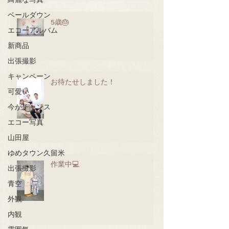
綺麗な写真
ベールダウン
5歳🎂
エコーアルバム
新商品
出張撮影
キャンペーン
お待たせしました！
可愛い
今がチャンス
エコー写真
山田屋
ゆめタウン久留米
作業中💻
出張撮影
青空
外観
内観