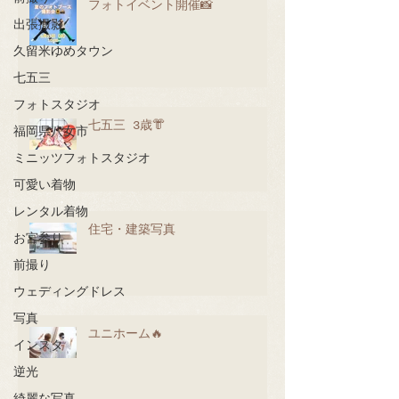
フォトイベント開催📸
出張撮影
久留米ゆめタウン
七五三
フォトスタジオ
七五三 3歳👘
福岡県八女市
ミニッツフォトスタジオ
可愛い着物
レンタル着物
住宅・建築写真
お宮参り
前撮り
ウェディングドレス
写真
ユニホーム🔥
インスタ
逆光