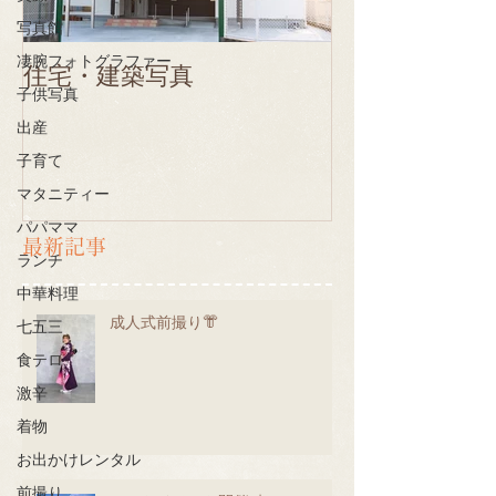
写真館
凄腕フォトグラファー
住宅・建築写真
子供写真
出産
子育て
マタニティー
パパママ
最新記事
ランチ
中華料理
成人式前撮り👘
七五三
食テロ
激辛
着物
お出かけレンタル
前撮り