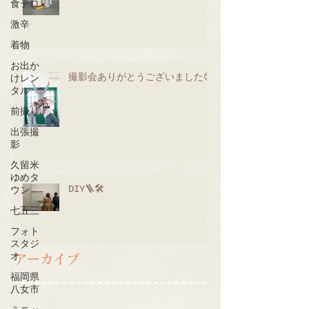
食テロ
激辛
着物
お出か
撮影会ありがとうございました😊
けレン
タル
前撮り
出張撮
影
久留米
ゆめタ
DIY🪜🛠
ウン
七五三
フォト
スタジ
オ
アーカイブ
福岡県
八女市