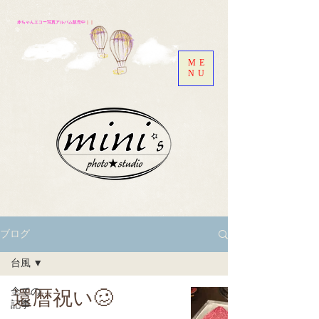
赤ちゃんエコー写真アルバム販売中
｜｜
ME
NU
ブログ
台風
全ての
還暦祝い🥴
記事