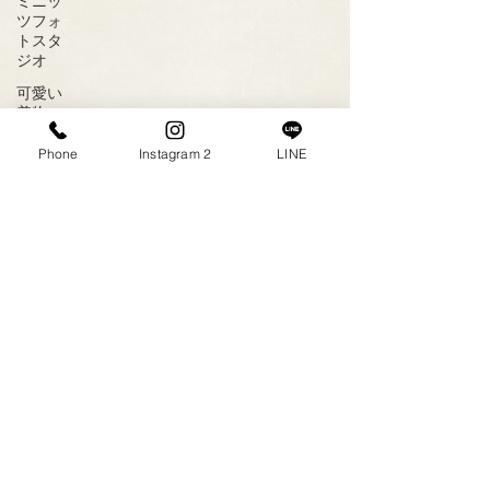
ミニッ
ツフォ
トスタ
ジオ
可愛い
着物
レンタ
Phone
Instagram 2
LINE
ル着物
お宮参
り
前撮り
2023年9月
（1）
1件の記事
ウェデ
2023年8月
（1）
1件の記事
ィング
2023年7月
（4）
4件の記事
ドレス
2023年6月
（6）
6件の記事
写真
2023年5月
（5）
5件の記事
2020年3月
（1）
1件の記事
インス
2020年2月
（2）
2件の記事
タ
2020年1月
（1）
1件の記事
逆光
2019年12月
（5）
5件の記事
綺麗な
2019年11月
（4）
4件の記事