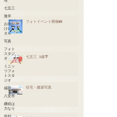
理
七五三
激辛
フォトイベント開催📸
お出か
けレン
タル
写真
フォト
スタジ
七五三 3歳👘
オ
ミニッ
ツフォ
トスタ
ジオ
住宅・建築写真
福岡
八女市
継続は
力なり
笑顔