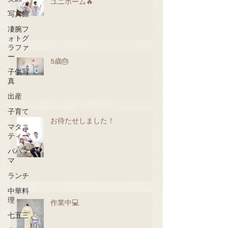
ユニホーム🔥
写真館
凄腕フ
ォトグ
ラファ
ー
5歳🎂
子供写
真
出産
子育て
お待たせしました！
マタニ
ティー
パパマ
マ
ランチ
中華料
理
作業中💻
七五三