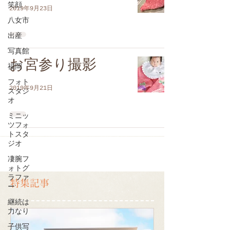
笑顔
2019年9月23日
八女市
出産
写真館
お宮参り撮影
福岡
フォト
2019年9月21日
スタジ
オ
ミニッ
ツフォ
トスタ
ジオ
凄腕フ
ォトグ
ラファ
特集記事
ー
継続は
力なり
子供写