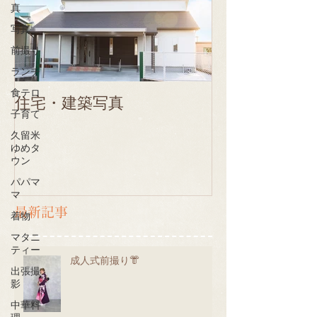
真
写真
前撮り
ランチ
食テロ
住宅・建築写真
子育て
久留米
ゆめタ
ウン
パパマ
マ
最新記事
着物
マタニ
ティー
成人式前撮り👘
出張撮
影
中華料