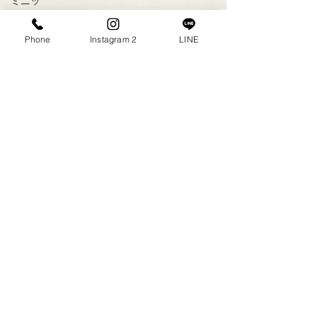
ミニッ
ツフォ
トスタ
Phone
Instagram 2
LINE
ジオ
可愛い
着物
2023年9月
（1）
1件の記事
レンタ
2023年8月
（1）
1件の記事
ル着物
2023年7月
（4）
4件の記事
お宮参
2023年6月
（6）
6件の記事
り
2023年5月
（5）
5件の記事
前撮り
2020年3月
（1）
1件の記事
2020年2月
（2）
2件の記事
ウェデ
2020年1月
（1）
1件の記事
ィング
2019年12月
（5）
5件の記事
ドレス
2019年11月
（4）
4件の記事
写真
2019年10月
（3）
3件の記事
インス
2019年9月
（25）
25件の記事
タ
2018年11月
（2）
2件の記事
2018年2月
（1）
1件の記事
逆光
2017年12月
（2）
2件の記事
綺麗な