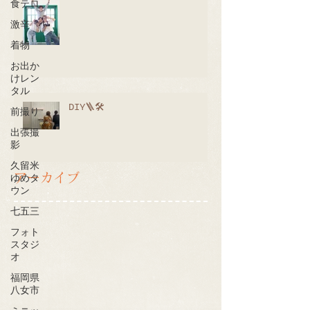
食テロ
激辛
着物
お出か
けレン
タル
DIY🪜🛠
前撮り
出張撮
影
久留米
アーカイブ
ゆめタ
ウン
七五三
フォト
スタジ
オ
福岡県
八女市