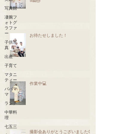
5歳🎂
写真館
凄腕フ
ォトグ
ラファ
ー
お待たせしました！
子供写
真
出産
子育て
マタニ
ティー
作業中💻
パパマ
マ
ランチ
中華料
理
七五三
撮影会ありがとうございました😊