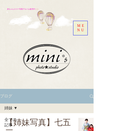
赤ちゃんエコー写真アルバム販売中
｜｜
ME
NU
ブログ
姉妹
全ての
【姉妹写真】七五
記事