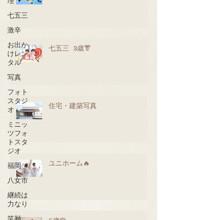
理
七五三
激辛
お出か
七五三 3歳👘
けレン
タル
写真
フォト
スタジ
住宅・建築写真
オ
ミニッ
ツフォ
トスタ
ジオ
ユニホーム🔥
福岡
八女市
継続は
力なり
笑顔