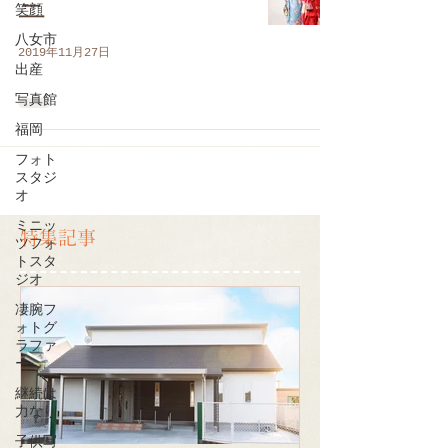
三
笑顔
八女市
2019年11月27日
出産
写真館
福岡
フォト
スタジ
オ
ミニッ
特集記事
ツフォ
トスタ
ジオ
凄腕フ
ォトグ
ラファ
ー
継続は
力なり
子供写