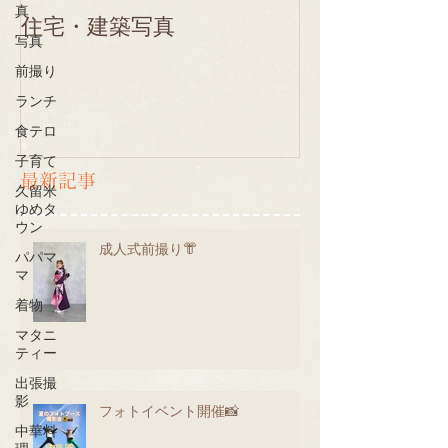
真
住宅・建築写真
写真
前撮り
ランチ
食テロ
子育て
最新記事
久留米
ゆめタ
ウン
成人式前撮り👘
パパマ
マ
着物
マタニ
ティー
出張撮
影
フォトイベント開催📸
中華料