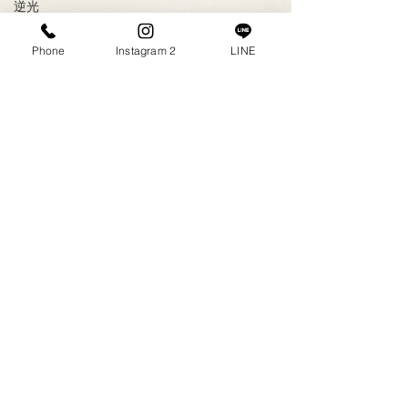
逆光
綺麗な写
Phone
Instagram 2
LINE
真
ベールダ
ウン
2023年9月
（1）
1件の記事
エコーア
2023年8月
（1）
1件の記事
ルバム
2023年7月
（4）
4件の記事
新商品
2023年6月
（6）
6件の記事
2023年5月
（5）
5件の記事
出張撮影
2020年3月
（1）
1件の記事
キャンペ
2020年2月
（2）
2件の記事
ーン
2020年1月
（1）
1件の記事
可愛い
2019年12月
（5）
5件の記事
2019年11月
（4）
4件の記事
今がチャ
2019年10月
（3）
3件の記事
ンス
2019年9月
（25）
25件の記事
エコー写
2018年11月
（2）
2件の記事
真
2018年2月
（1）
1件の記事
山田屋
2017年12月
（2）
2件の記事
ゆめタウ