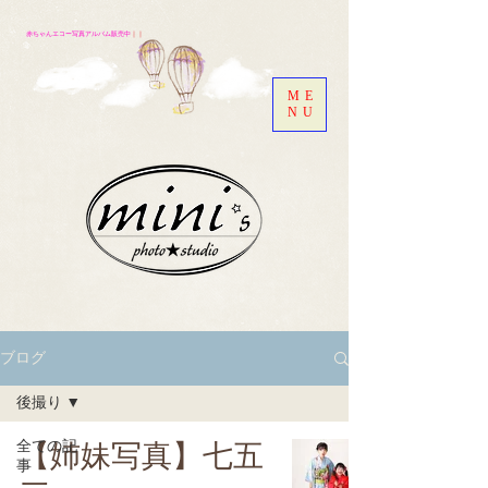
赤ちゃんエコー写真アルバム販売中
｜｜
ME
NU
ブログ
後撮り
全ての記
【姉妹写真】七五
事