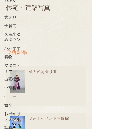
前撮り
住宅・建築写真
ランチ
食テロ
子育て
久留米ゆ
めタウン
パパママ
最新記事
着物
マタニテ
ィー
成人式前撮り👘
出張撮影
中華料理
七五三
激辛
お出かけ
フォトイベント開催📸
レンタル
写真