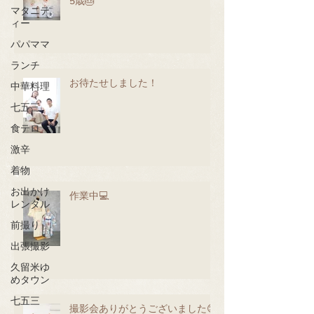
5歳🎂
マタニテ
ィー
パパママ
ランチ
お待たせしました！
中華料理
七五三
食テロ
激辛
着物
お出かけ
作業中💻
レンタル
前撮り
出張撮影
久留米ゆ
めタウン
七五三
撮影会ありがとうございました😊