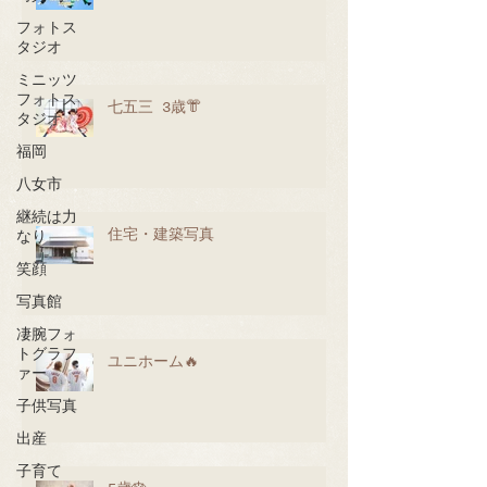
フォトス
タジオ
ミニッツ
フォトス
七五三 3歳👘
タジオ
福岡
八女市
継続は力
住宅・建築写真
なり
笑顔
写真館
凄腕フォ
トグラフ
ユニホーム🔥
ァー
子供写真
出産
子育て