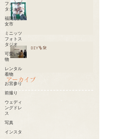
フォトス
タジオ
福岡県八
女市
ミニッツ
フォトス
タジオ
DIY🪜🛠
可愛い着
物
レンタル
着物
アーカイブ
お宮参り
前撮り
ウェディ
ングドレ
ス
写真
インスタ