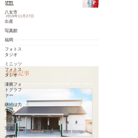
三
笑顔
八女市
2019年11月27日
出産
写真館
福岡
フォトス
タジオ
ミニッツ
フォトス
特集記事
タジオ
凄腕フォ
トグラフ
ァー
継続は力
なり
子供写真
写真