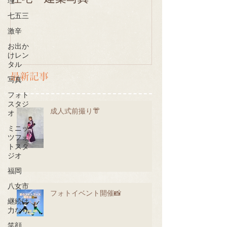
理
七五三
激辛
お出か
けレン
タル
最新記事
写真
フォト
スタジ
成人式前撮り👘
オ
ミニッ
ツフォ
トスタ
ジオ
福岡
八女市
フォトイベント開催📸
継続は
力なり
笑顔