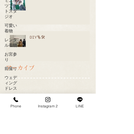
ミニッ
ツフォ
トスタ
ジオ
可愛い
着物
DIY🪜🛠
レンタ
ル着物
お宮参
り
アーカイブ
前撮り
ウェデ
ィング
ドレス
写真
Phone
Instagram 2
LINE
インス
タ
逆光
綺麗な