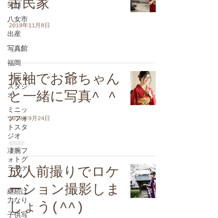
古民家
笑顔
八女市
2019年11月8日
出産
写真館
福岡
振袖でお爺ちゃん
フォト
スタジ
と一緒に写真^ ^
オ
ミニッ
ツフォ
2019年9月24日
トスタ
ジオ
凄腕フ
ォトグ
ラファ
成人前撮りでロケ
ー
ーション撮影しま
継続は
力なり
しょう(^^)
子供写