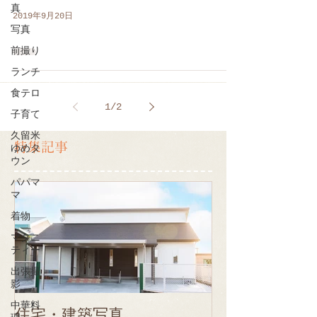
真
2019年9月20日
写真
前撮り
ランチ
食テロ
1
/
2
子育て
久留米
特集記事
ゆめタ
ウン
パパマ
マ
着物
マタニ
ティー
出張撮
影
中華料
住宅・建築写真