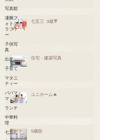
写真館
凄腕フ
七五三 3歳👘
ォトグ
ラファ
ー
子供写
真
住宅・建築写真
出産
子育て
マタニ
ティー
パパマ
ユニホーム🔥
マ
ランチ
中華料
理
5歳🎂
七五三