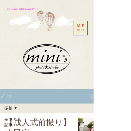
赤ちゃんエコー写真アルバム販売中
｜｜
ME
NU
ブログ
振袖
全ての
【成人式前撮り】
記事