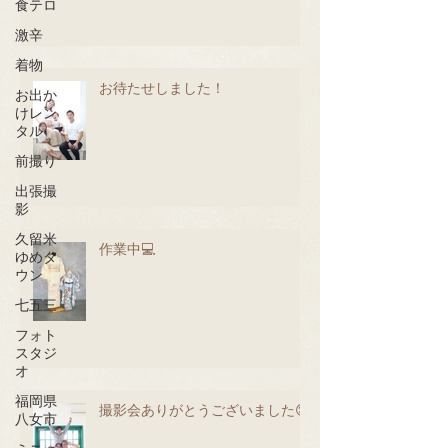
食テロ
激辛
着物
お待たせしました！
お出か
けレン
タル
前撮り
出張撮
影
久留米
作業中💻
ゆめタ
ウン
七五三
フォト
スタジ
オ
福岡県
撮影会ありがとうございました😊
八女市