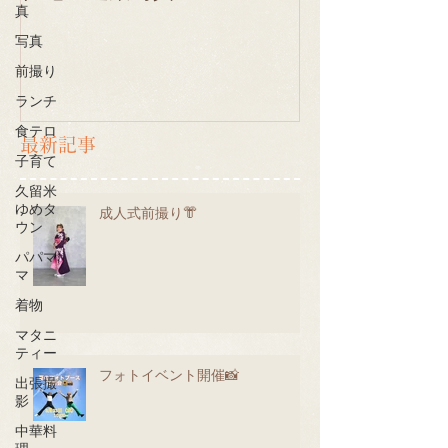
真
写真
前撮り
ランチ
食テロ
最新記事
子育て
久留米
ゆめタ
成人式前撮り👘
ウン
パパマ
マ
着物
マタニ
ティー
フォトイベント開催📸
出張撮
影
中華料