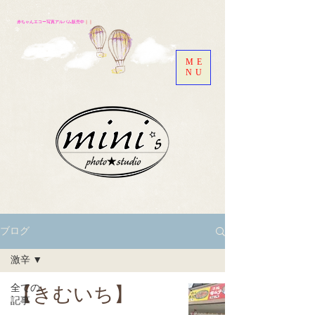
赤ちゃんエコー写真アルバム販売中
｜｜
ME
NU
ブログ
激辛
全ての
【きむいち】
記事