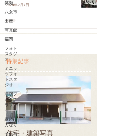
笑顔
2020年2月7日
八女市
出産
写真館
福岡
フォト
スタジ
オ
特集記事
ミニッ
ツフォ
トスタ
ジオ
凄腕フ
ォトグ
ラファ
ー
継続は
力なり
住宅・建築写真
子供写