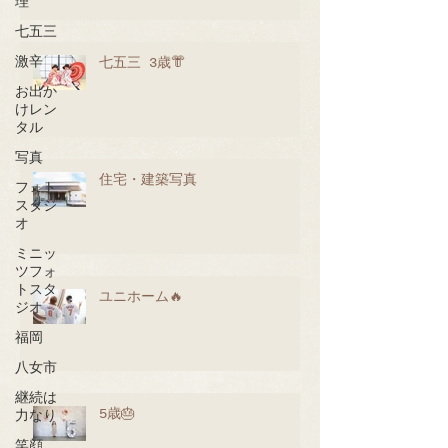
理
七五三
激辛
七五三 3歳👘
お出か
けレン
タル
写真
住宅・建築写真
フォト
スタジ
オ
ミニッ
ツフォ
トスタ
ユニホーム🔥
ジオ
福岡
八女市
継続は
5歳🎂
力なり
笑顔