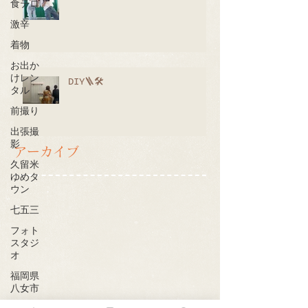
食テロ
激辛
着物
お出か
けレン
DIY🪜🛠
タル
前撮り
出張撮
影
アーカイブ
久留米
ゆめタ
ウン
七五三
フォト
スタジ
オ
福岡県
八女市