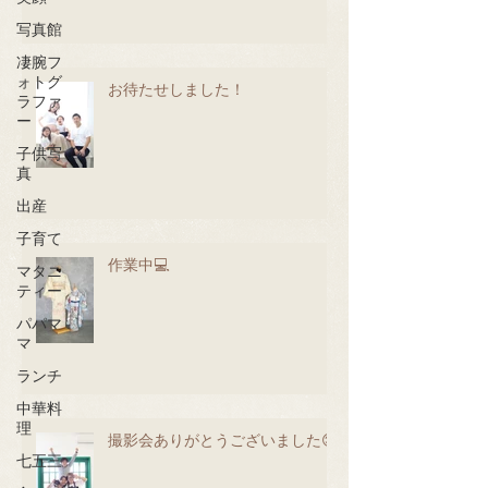
写真館
凄腕フ
ォトグ
お待たせしました！
ラファ
ー
子供写
真
出産
子育て
作業中💻
マタニ
ティー
パパマ
マ
ランチ
中華料
理
撮影会ありがとうございました😊
七五三