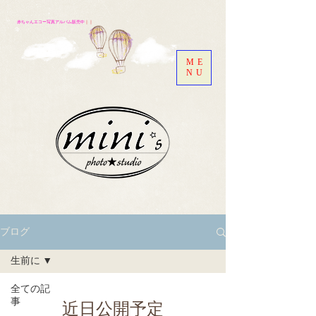
赤ちゃんエコー写真アルバム販売中
｜｜
ME
NU
ブログ
生前に
全ての記
事
近日公開予定