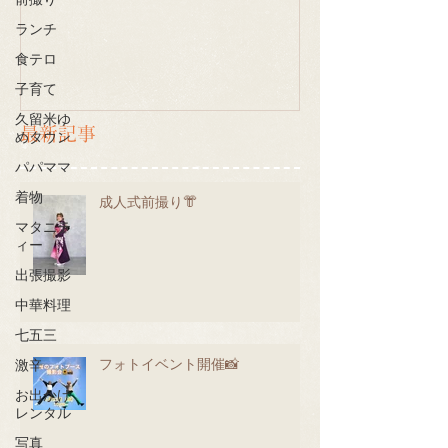
前撮り
ランチ
食テロ
子育て
久留米ゆ
最新記事
めタウン
パパママ
着物
成人式前撮り👘
マタニテ
ィー
出張撮影
中華料理
七五三
フォトイベント開催📸
激辛
お出かけ
レンタル
写真