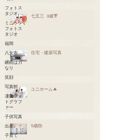
フォトス
タジオ
七五三 3歳👘
ミニッツ
フォトス
タジオ
福岡
住宅・建築写真
八女市
継続は力
なり
笑顔
写真館
ユニホーム🔥
凄腕フォ
トグラフ
ァー
子供写真
5歳🎂
出産
子育て