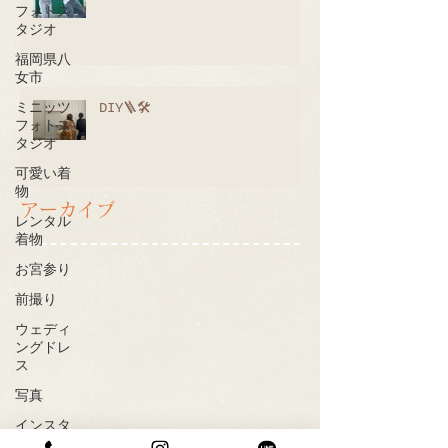
フォトス
タジオ
福岡県八
女市
DIY🪜🛠
ミニッツ
フォトス
タジオ
可愛い着
物
アーカイブ
レンタル
着物
お宮参り
前撮り
ウェディ
ングドレ
ス
写真
インスタ