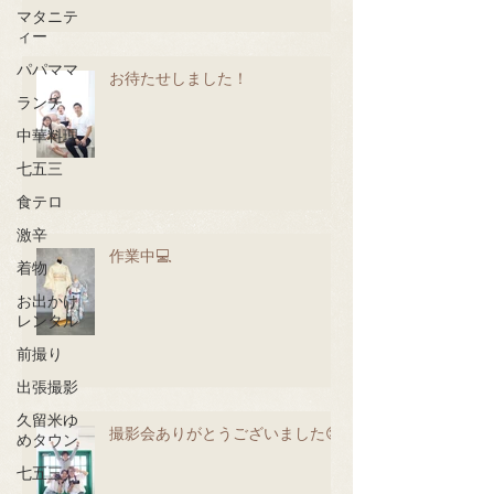
マタニテ
ィー
パパママ
お待たせしました！
ランチ
中華料理
七五三
食テロ
激辛
作業中💻
着物
お出かけ
レンタル
前撮り
出張撮影
久留米ゆ
撮影会ありがとうございました😊
めタウン
七五三