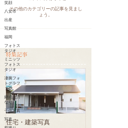
笑顔
その他のカテゴリーの記事を見まし
八女市
ょう。
出産
写真館
福岡
フォトス
タジオ
特集記事
ミニッツ
フォトス
タジオ
凄腕フォ
トグラフ
ァー
継続は力
なり
子供写真
写真
住宅・建築写真