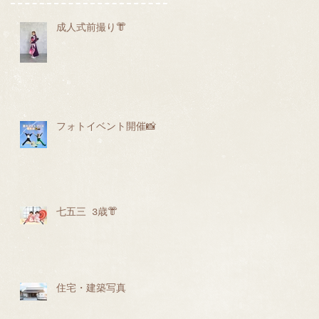
成人式前撮り👘
フォトイベント開催📸
七五三 3歳👘
住宅・建築写真