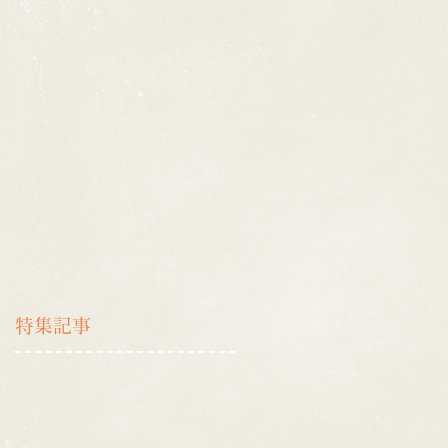
特集記事
(
影
の