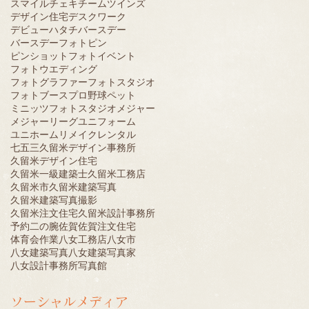
スマイル
チェキ
チーム
ツインズ
デザイン住宅
デスクワーク
デビュー
ハタチ
バースデー
バースデーフォト
ピン
ピンショット
フォトイベント
フォトウエディング
フォトグラファー
フォトスタジオ
フォトブース
プロ野球
ペット
ミニッツフォトスタジオ
メジャー
メジャーリーグ
ユニフォーム
ユニホーム
リメイク
レンタル
七五三
久留米デザイン事務所
久留米デザイン住宅
久留米一級建築士
久留米工務店
久留米市
久留米建築写真
久留米建築写真撮影
久留米注文住宅
久留米設計事務所
予約
二の腕
佐賀
佐賀注文住宅
体育会
作業
八女工務店
八女市
八女建築写真
八女建築写真家
八女設計事務所
写真館
ソーシャルメディア