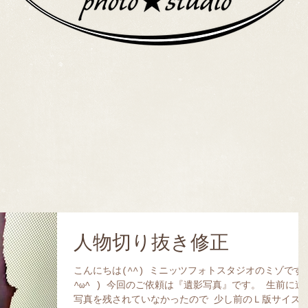
人物切り抜き修正
こんにちは(^^) ミニッツフォトスタジオのミゾです
^ω^ ) 今回のご依頼は『遺影写真』です。 生前に遺
写真を残されていなかったので 少し前のＬ版サイズ