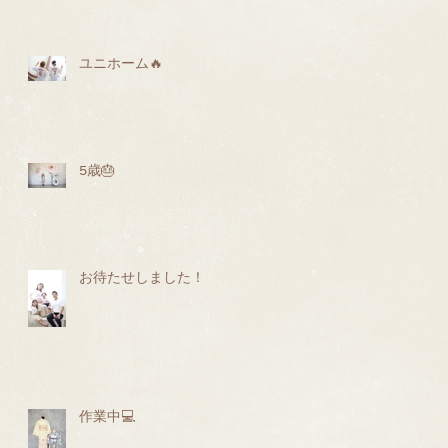
ユニホーム🔥
5歳🎂
お待たせしました！
作業中💻