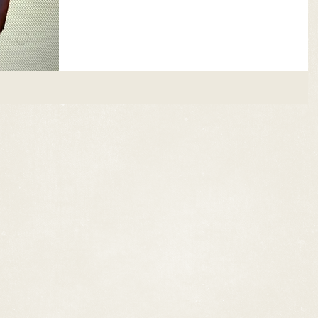
写真を 遺影写真にしたいと言う事でしたので早速作
に取り掛かります(^○^) Ｌ版の写真から人物を切り
きます。...