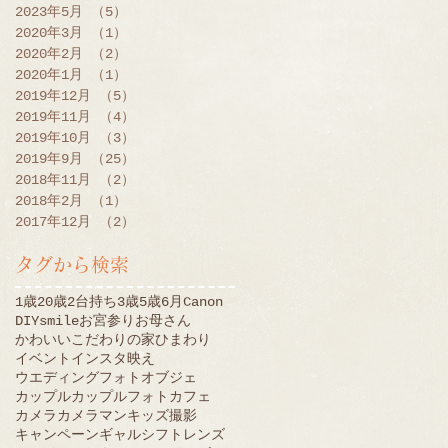
2023年5月
（5）
5件の記事
2020年3月
（1）
1件の記事
2020年2月
（2）
2件の記事
2020年1月
（1）
1件の記事
2019年12月
（5）
5件の記事
2019年11月
（4）
4件の記事
2019年10月
（3）
3件の記事
2019年9月
（25）
25件の記事
2018年11月
（2）
2件の記事
2018年2月
（1）
1件の記事
2017年12月
（2）
2件の記事
タグから検索
1歳
20歳
2台持ち
3歳
5歳
6月
Canon
DIY
smile
お宮参り
お母さん
かわいい
こだわりの家
ひまわり
イベント
インスタ映え
ウエディングフォト
オブジェ
カップル
カップルフォト
カフェ
カメラ
カメラマン
キッズ撮影
キャンペーン
ギャル
シフトレンズ