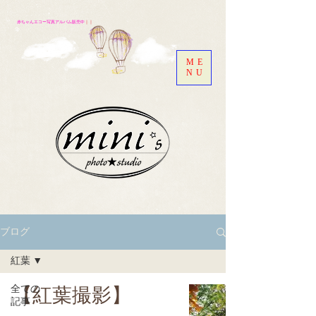
赤ちゃんエコー写真アルバム販売中
｜｜
ME
NU
ブログ
紅葉
全ての
【紅葉撮影】
記事