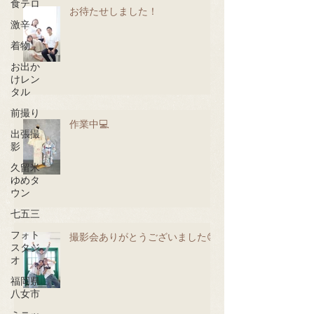
食テロ
お待たせしました！
激辛
着物
お出か
けレン
タル
前撮り
作業中💻
出張撮
影
久留米
ゆめタ
ウン
七五三
フォト
撮影会ありがとうございました😊
スタジ
オ
福岡県
八女市