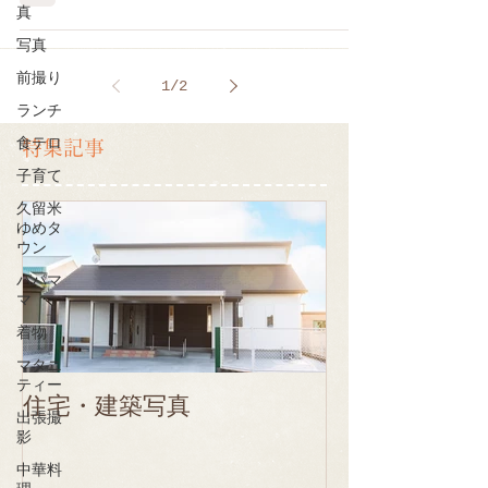
真
写真
前撮り
1
/
2
ランチ
食テロ
特集記事
子育て
久留米
ゆめタ
ウン
パパマ
マ
着物
マタニ
ティー
住宅・建築写真
出張撮
影
中華料