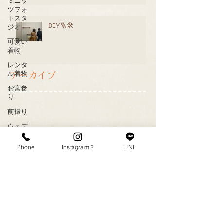
ミニッ
ツフォ
トスタ
DIY🪜🛠
ジオ
可愛い
着物
レンタ
ル着物
アーカイブ
お宮参
り
前撮り
ウェデ
ィング
ドレス
Phone
Instagram 2
LINE
写真
インス
タ
逆光
綺麗な