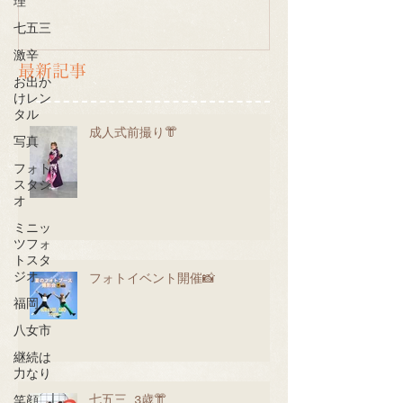
理
七五三
激辛
最新記事
お出か
けレン
タル
成人式前撮り👘
写真
フォト
スタジ
オ
ミニッ
ツフォ
トスタ
ジオ
フォトイベント開催📸
福岡
八女市
継続は
力なり
七五三 3歳👘
笑顔