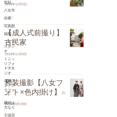
笑顔
2019年12月5日
八女市
出産
写真館
【成人式前撮り】
福岡
古民家
フォト
スタジ
オ
2019年11月8日
ミニッ
ツフォ
トスタ
ジオ
凄腕フ
和装撮影【八女フ
ォトグ
ラファ
ォト×色内掛け】☆
ー
継続は
2019年9月28日
力なり
子供写