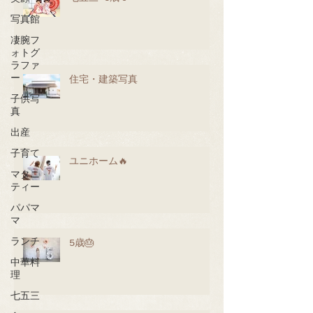
写真館
凄腕フ
ォトグ
ラファ
ー
住宅・建築写真
子供写
真
出産
子育て
ユニホーム🔥
マタニ
ティー
パパマ
マ
ランチ
5歳🎂
中華料
理
七五三