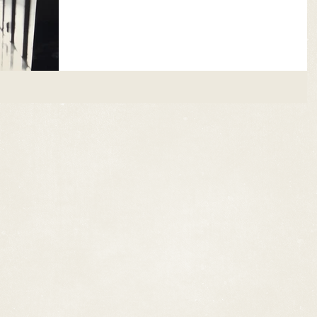
お母さんの 雰囲気がとても素敵です。 撮ったのは僕
です（╹◡╹）笑 （いいカメラといいレンズのお陰）..