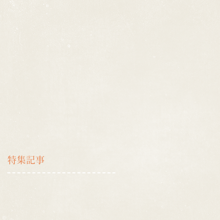
特集記事
の
的
と