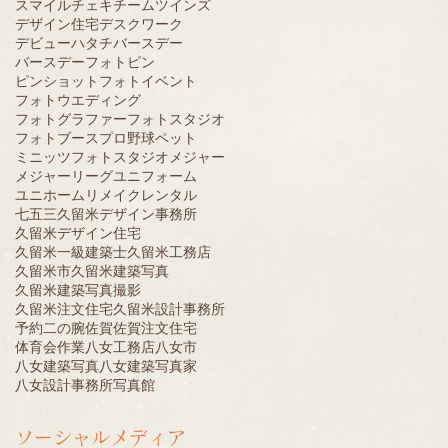
スマイル
チェキ
チーム
ツインズ
デザイン住宅
デスクワーク
デビュー
ハタチ
バースデー
バースデーフォト
ピン
ピンショット
フォトイベント
フォトウエディング
フォトグラファー
フォトスタジオ
フォトブース
プロ野球
ペット
ミニッツフォトスタジオ
メジャー
メジャーリーグ
ユニフォーム
ユニホーム
リメイク
レンタル
七五三
久留米デザイン事務所
久留米デザイン住宅
久留米一級建築士
久留米工務店
久留米市
久留米建築写真
久留米建築写真撮影
久留米注文住宅
久留米設計事務所
予約
二の腕
佐賀
佐賀注文住宅
体育会
作業
八女工務店
八女市
八女建築写真
八女建築写真家
八女設計事務所
写真館
ソーシャルメディア