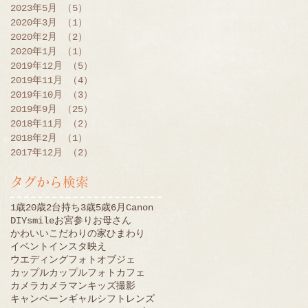
2023年5月
（5）
5件の記事
2020年3月
（1）
1件の記事
2020年2月
（2）
2件の記事
2020年1月
（1）
1件の記事
2019年12月
（5）
5件の記事
2019年11月
（4）
4件の記事
2019年10月
（3）
3件の記事
2019年9月
（25）
25件の記事
2018年11月
（2）
2件の記事
2018年2月
（1）
1件の記事
2017年12月
（2）
2件の記事
タグから検索
1歳
20歳
2台持ち
3歳
5歳
6月
Canon
DIY
smile
お宮参り
お母さん
かわいい
こだわりの家
ひまわり
イベント
インスタ映え
ウエディングフォト
オブジェ
カップル
カップルフォト
カフェ
カメラ
カメラマン
キッズ撮影
キャンペーン
ギャル
シフトレンズ