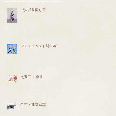
成人式前撮り👘
フォトイベント開催📸
七五三 3歳👘
住宅・建築写真