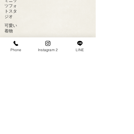
ミニッ
ツフォ
トスタ
ジオ
可愛い
着物
レンタ
ル着物
Phone
Instagram 2
LINE
お宮参
り
前撮り
ウェデ
ィング
2023年9月
（1）
1件の記事
ドレス
2023年8月
（1）
1件の記事
2023年7月
（4）
4件の記事
写真
2023年6月
（6）
6件の記事
インス
2023年5月
（5）
5件の記事
タ
2020年3月
（1）
1件の記事
逆光
2020年2月
（2）
2件の記事
2020年1月
（1）
1件の記事
綺麗な