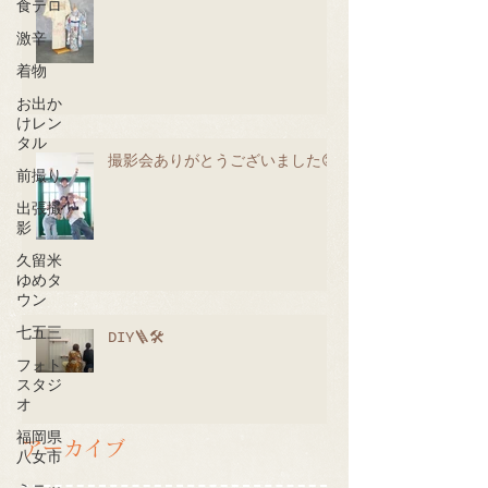
食テロ
激辛
着物
お出か
けレン
タル
撮影会ありがとうございました😊
前撮り
出張撮
影
久留米
ゆめタ
ウン
七五三
DIY🪜🛠
フォト
スタジ
オ
福岡県
アーカイブ
八女市