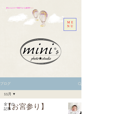
赤ちゃんエコー写真アルバム販売中
｜｜
ME
NU
ブログ
11月
全ての
【お宮参り】
記事