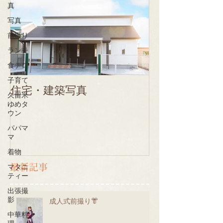
真
写真
前撮り
ランチ
食テロ
子育て
住宅・建築写真
久留米
ゆめタ
ウン
パパマ
マ
着物
最新記事
マタニ
ティー
出張撮
影
成人式前撮り👘
中華料