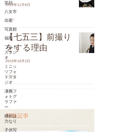
笑顔
2019年11月6日
八女市
出産
写真館
【七五三】前撮り
福岡
をする理由
フォト
スタジ
オ
2019年10月2日
ミニッ
ツフォ
トスタ
ジオ
凄腕フ
ォトグ
ラファ
ー
特集記事
継続は
力なり
子供写