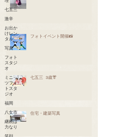
理
七五三
激辛
お出か
けレン
フォトイベント開催📸
タル
写真
フォト
スタジ
オ
七五三 3歳👘
ミニッ
ツフォ
トスタ
ジオ
福岡
八女市
住宅・建築写真
継続は
力なり
笑顔