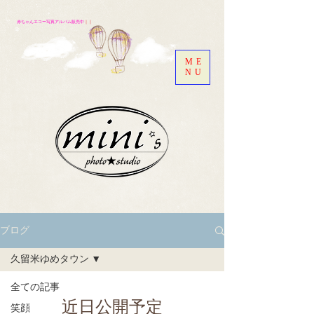
赤ちゃんエコー写真アルバム販売中
｜｜
ME
NU
ブログ
久留米ゆめタウン
全ての記事
近日公開予定
笑顔