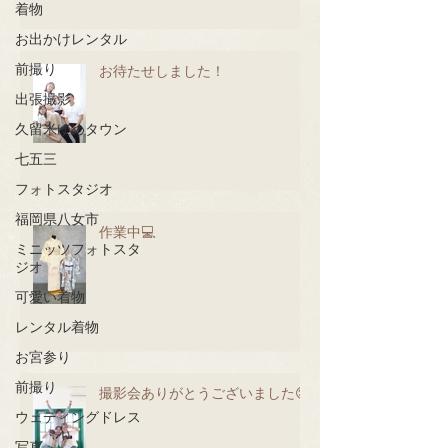
着物
お出かけレンタル
前撮り
お待たせしました！
出張撮影
久留米ゆめタウン
七五三
フォトスタジオ
福岡県八女市
作業中💻
ミニッツフォトスタ
ジオ
可愛い着物
レンタル着物
お宮参り
前撮り
撮影会ありがとうございました😊
ウェディングドレス