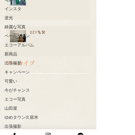
写真
インスタ
逆光
綺麗な写真
DIY🪜🛠
ベールダウン
エコーアルバム
新商品
アーカイブ
出張撮影
キャンペーン
可愛い
今がチャンス
エコー写真
山田屋
ゆめタウン久留米
出張撮影