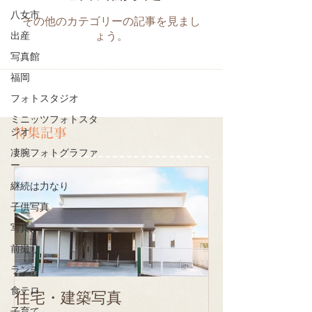
八女市
その他のカテゴリーの記事を見まし
出産
ょう。
写真館
福岡
フォトスタジオ
ミニッツフォトスタ
特集記事
ジオ
凄腕フォトグラファ
ー
継続は力なり
子供写真
写真
前撮り
ランチ
食テロ
住宅・建築写真