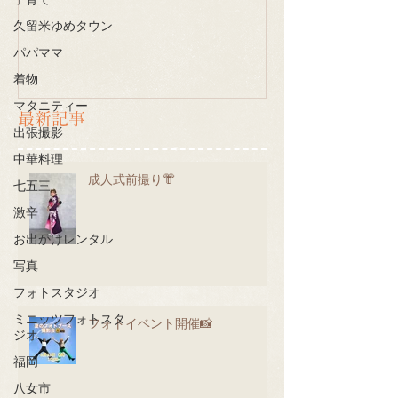
子育て
久留米ゆめタウン
パパママ
着物
マタニティー
最新記事
出張撮影
中華料理
成人式前撮り👘
七五三
激辛
お出かけレンタル
写真
フォトスタジオ
ミニッツフォトスタ
フォトイベント開催📸
ジオ
福岡
八女市