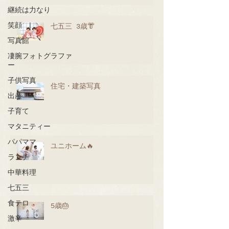
継続は力なり
笑顔
七五三 3歳👘
写真館
凄腕フォトグラファ
ー
子供写真
住宅・建築写真
出産
子育て
マタニティー
パパママ
ユニホーム🔥
ランチ
中華料理
七五三
食テロ
5歳🎂
激辛