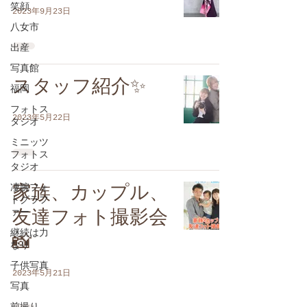
笑顔
2023年9月23日
八女市
出産
写真館
スタッフ紹介✨
福岡
フォトス
2023年5月22日
タジオ
ミニッツ
フォトス
タジオ
凄腕フォ
家族、カップル、
トグラフ
ァー
友達フォト撮影会
継続は力
📸
なり
子供写真
2023年5月21日
写真