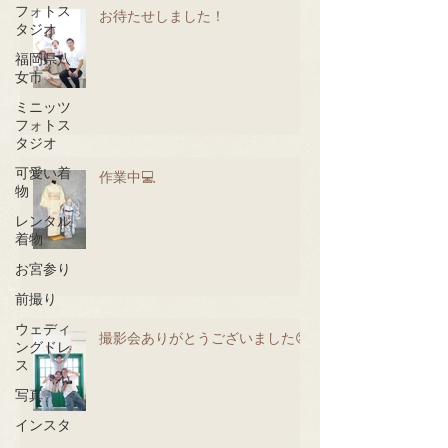
フォトス
お待たせしました！
タジオ
福岡県八
女市
ミニッツ
フォトス
タジオ
可愛い着
作業中💻
物
レンタル
着物
お宮参り
前撮り
ウェディ
撮影会ありがとうございました😊
ングドレ
ス
写真
インスタ