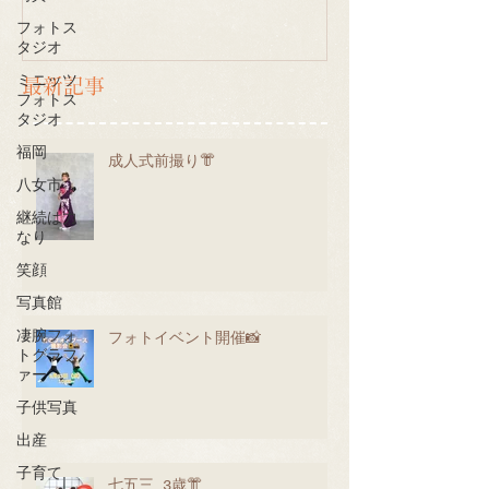
フォトス
タジオ
ミニッツ
最新記事
フォトス
タジオ
福岡
成人式前撮り👘
八女市
継続は力
なり
笑顔
写真館
凄腕フォ
フォトイベント開催📸
トグラフ
ァー
子供写真
出産
子育て
七五三 3歳👘