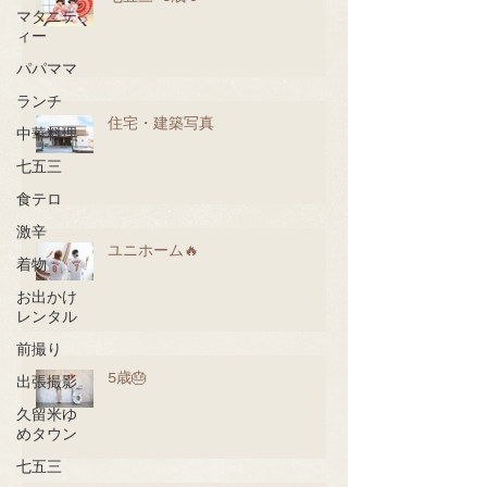
マタニテ
ィー
パパママ
ランチ
住宅・建築写真
中華料理
七五三
食テロ
激辛
ユニホーム🔥
着物
お出かけ
レンタル
前撮り
5歳🎂
出張撮影
久留米ゆ
めタウン
七五三