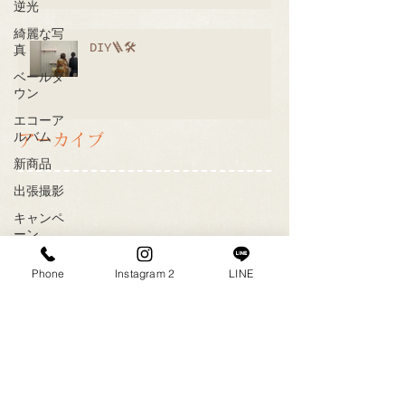
逆光
綺麗な写
DIY🪜🛠
真
ベールダ
ウン
エコーア
ルバム
アーカイブ
新商品
出張撮影
キャンペ
ーン
可愛い
Phone
Instagram 2
LINE
今がチャ
ンス
エコー写
真
山田屋
ゆめタウ