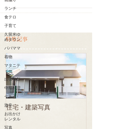
前撮り
ランチ
食テロ
子育て
久留米ゆ
特集記事
めタウン
パパママ
着物
マタニテ
ィー
出張撮影
中華料理
七五三
激辛
住宅・建築写真
お出かけ
レンタル
写真