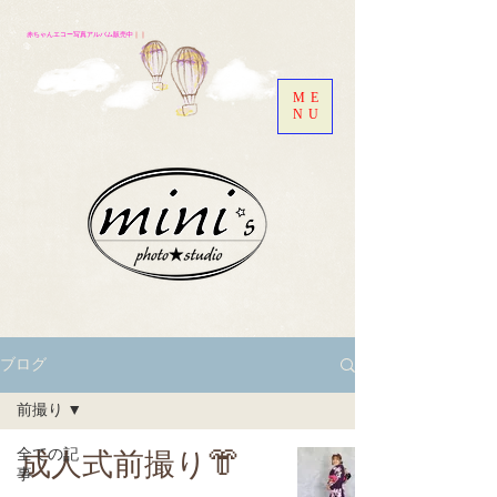
赤ちゃんエコー写真アルバム販売中
｜｜
ME
NU
ブログ
前撮り
全ての記
成人式前撮り👘
事