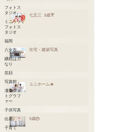
フォトス
タジオ
七五三 3歳👘
ミニッツ
フォトス
タジオ
福岡
住宅・建築写真
八女市
継続は力
なり
笑顔
写真館
ユニホーム🔥
凄腕フォ
トグラフ
ァー
子供写真
5歳🎂
出産
子育て