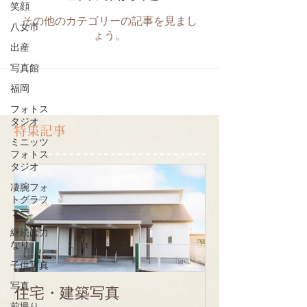
笑顔
その他のカテゴリーの記事を見まし
八女市
ょう。
出産
写真館
福岡
フォトス
タジオ
特集記事
ミニッツ
フォトス
タジオ
凄腕フォ
トグラフ
ァー
継続は力
なり
子供写真
写真
住宅・建築写真