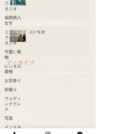
フォトス
タジオ
福岡県八
女市
DIY🪜🛠
ミニッツ
フォトス
タジオ
可愛い着
物
アーカイブ
レンタル
着物
お宮参り
前撮り
ウェディ
ングドレ
ス
写真
インスタ