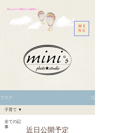
赤ちゃんエコー写真アルバム販売中
｜｜
ME
NU
ブログ
子育て
全ての記
事
近日公開予定