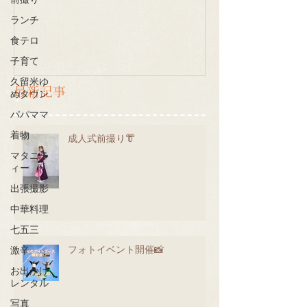
前撮り
ランチ
食テロ
子育て
久留米ゆ
最新記事
めタウン
パパママ
着物
成人式前撮り👘
マタニテ
ィー
出張撮影
中華料理
七五三
フォトイベント開催📸
激辛
お出かけ
レンタル
写真