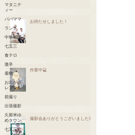
マタニテ
ィー
パパママ
お待たせしました！
ランチ
中華料理
七五三
食テロ
激辛
作業中💻
着物
お出かけ
レンタル
前撮り
出張撮影
久留米ゆ
撮影会ありがとうございました😊
めタウン
七五三