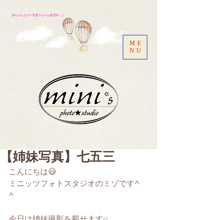
赤ちゃんエコー写真アルバム販売中
｜｜
ME
NU
【姉妹写真】七五三
こんにちは😃
ミニッツフォトスタジオのミゾです^ 
^
今日は姉妹撮影を載せます☺️