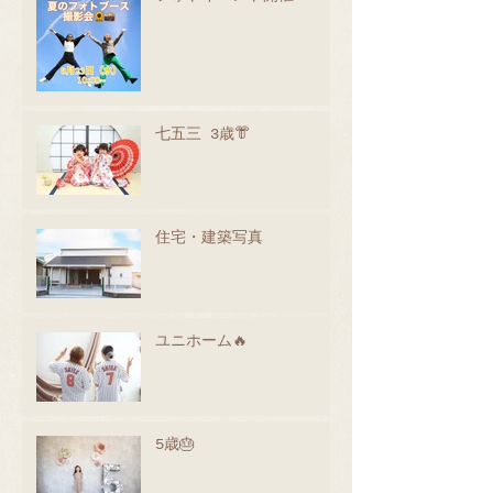
七五三 3歳👘
住宅・建築写真
ユニホーム🔥
5歳🎂