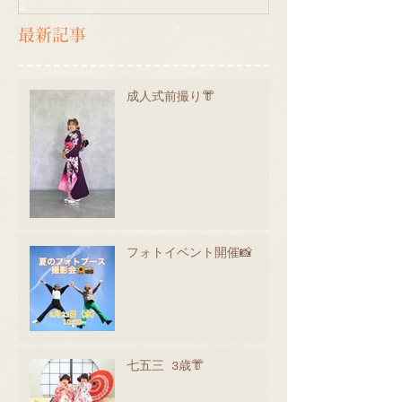
最新記事
成人式前撮り👘
フォトイベント開催📸
七五三 3歳👘