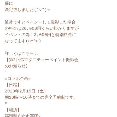
催に
決定致しました(°▽°)✨
通常ですとペイントして撮影した場合
の料金は20,000円くらい掛かりますが
イベントの為！3,000円と特別料金に
なってます(o^^o)
詳しくはこちら↓↓
【第2回👏マタニティーペイント撮影会
のお知らせ】﻿
*
☆コラボ企画☆﻿
【日程】﻿
2020年2月15日（土）﻿
朝10時〜16時までの完全予約制です。﻿
*﻿
【場所】﻿
福岡県八女市高塚2﻿