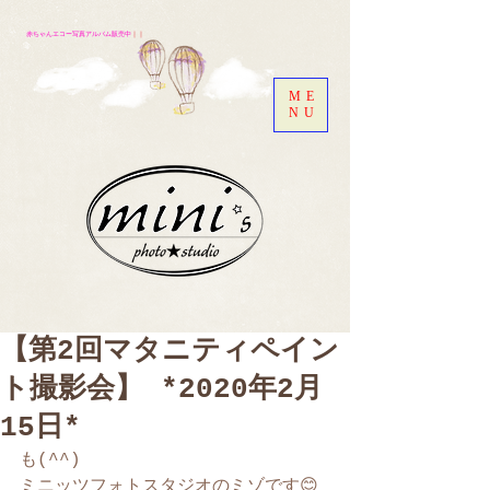
赤ちゃんエコー写真アルバム販売中
｜｜
ME
NU
【第2回マタニティペイン
ト撮影会】 *2020年2月
15日*
も(^^)
ミニッツフォトスタジオのミゾです😊