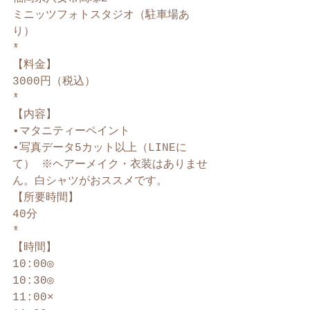
ミニッツフォトスタジオ（駐車場あ
り）﻿
*﻿
【料金】﻿
3000円（税込）﻿
*﻿
【内容】﻿
•マタニティーペイント﻿
•写真データ5カット以上（LINEに
て）﻿ ※ヘアーメイク・衣装はありませ
ん。白シャツがおススメです。﻿
【所要時間】﻿
40分﻿
*﻿
【時間】﻿
10:00◎﻿
10:30◎ ﻿
11:00×