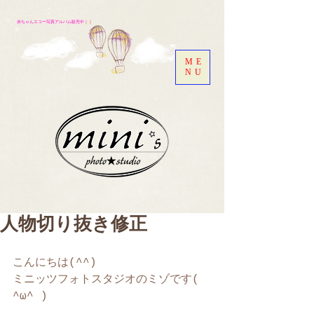
赤ちゃんエコー写真アルバム販売中
｜｜
ME
NU
人物切り抜き修正
こんにちは(^^)
ミニッツフォトスタジオのミゾです( 
^ω^ )