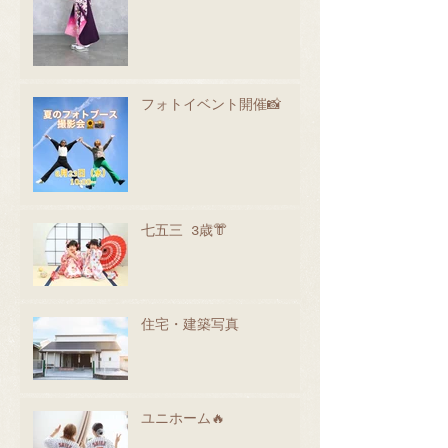
フォトイベント開催📸
七五三 3歳👘
住宅・建築写真
ユニホーム🔥