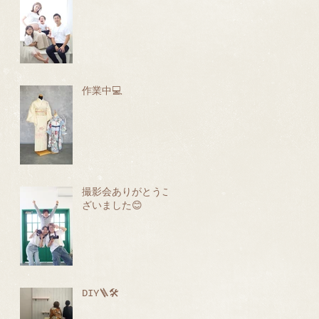
作業中💻
撮影会ありがとうご
ざいました😊
DIY🪜🛠