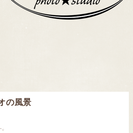
オの風景
す☆