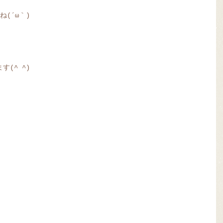
(´ω｀)
(^ ^)