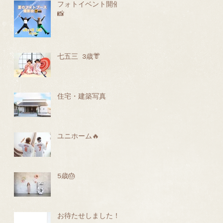
フォトイベント開催
📸
七五三 3歳👘
住宅・建築写真
ユニホーム🔥
5歳🎂
お待たせしました！