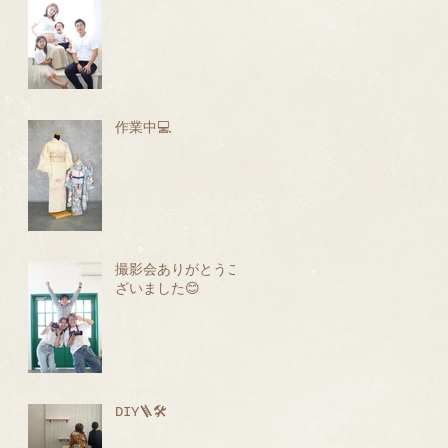
作業中💻
撮影会ありがとうご
ざいました😊
DIY🪜🛠