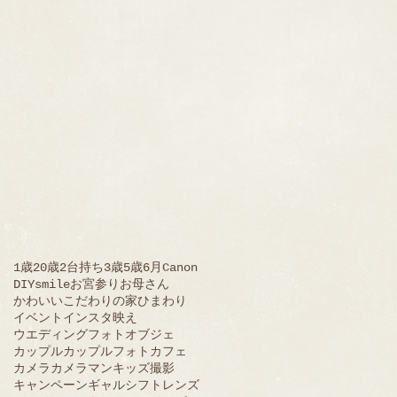
1歳
20歳
2台持ち
3歳
5歳
6月
Canon
DIY
smile
お宮参り
お母さん
かわいい
こだわりの家
ひまわり
イベント
インスタ映え
ウエディングフォト
オブジェ
カップル
カップルフォト
カフェ
カメラ
カメラマン
キッズ撮影
キャンペーン
ギャル
シフトレンズ