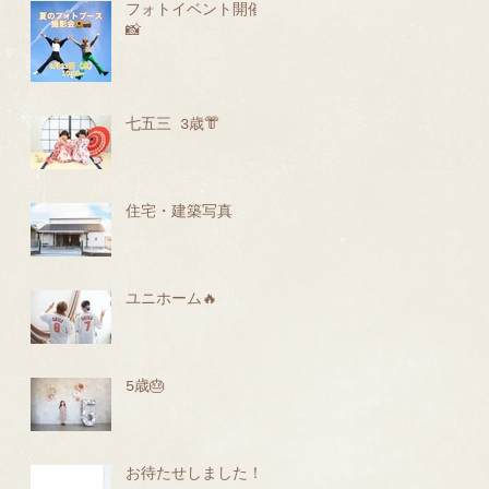
フォトイベント開催
📸
七五三 3歳👘
住宅・建築写真
ユニホーム🔥
5歳🎂
お待たせしました！