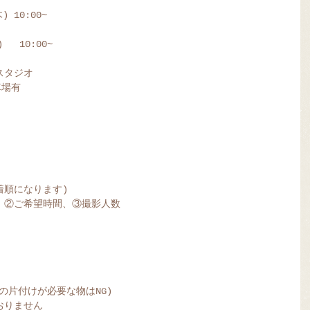
 10:00~ 
   10:00~ 
スタジオ  
           駐車場有
先着順になります)
             ①名前、②ご希望時間、③撮影人数
などの片付けが必要な物はNG)
おりません