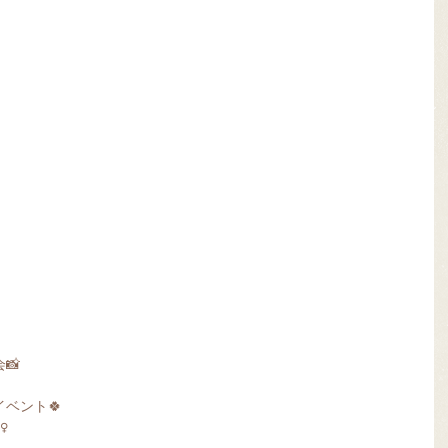
📸
ベント🍀
️