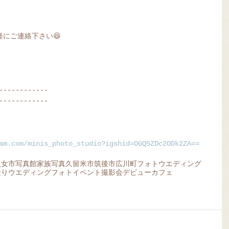
にご連絡下さい😆
------------
------------
am.com/minis_photo_studio?igshid=OGQ5ZDc2ODk2ZA==
八女市
写真館
家族写真
久留米市
筑後市
広川町
フォトウエディング
撮り
ウエディングフォト
イベント
撮影会
デビュー
カフェ