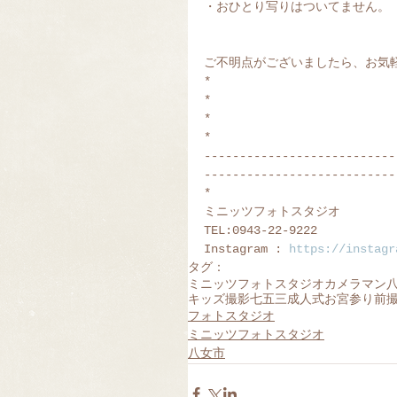
・おひとり写りはついてません。
ご不明点がございましたら、お気軽
*
*
*
*
---------------------------
---------------------------
*
ミニッツフォトスタジオ
TEL:0943-22-9222
Instagram : 
https://instagr
タグ：
ミニッツフォトスタジオ
カメラマン
キッズ撮影
七五三
成人式
お宮参り
前
フォトスタジオ
ミニッツフォトスタジオ
八女市