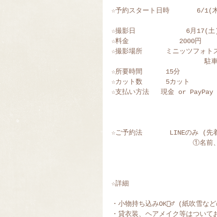
☆予約スタート日時       6/1(木)
☆撮影日             6月17(土)
☆料金             2000円
☆撮影場所      ミニッツフォト
             
☆所要時間      15分
☆カット数      5カット
☆支払い方法   現金 or PayPay
☆ご予約法       LINEのみ (
        
☆詳細
・小物持ち込みOK🙆‍♂️ (紙吹雪
・貸衣装、ヘアメイク等はついて