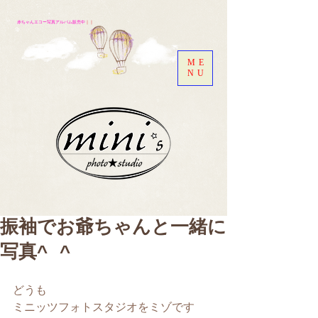
赤ちゃんエコー写真アルバム販売中
｜｜
ME
NU
振袖でお爺ちゃんと一緒に
写真^ ^
どうも
ミニッツフォトスタジオをミゾです