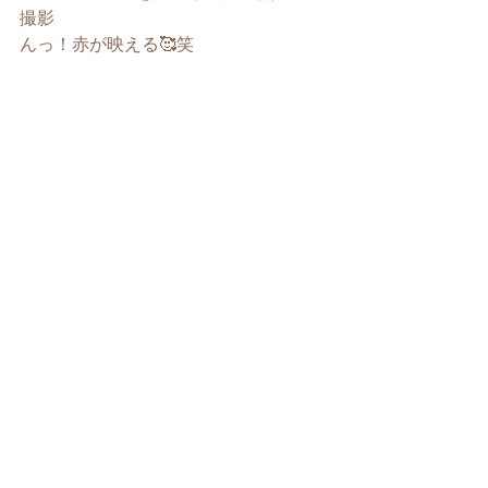
撮影
んっ！赤が映える🥰笑