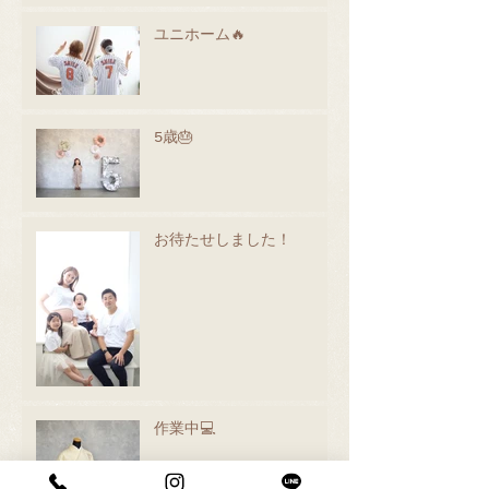
ユニホーム🔥
5歳🎂
お待たせしました！
作業中💻