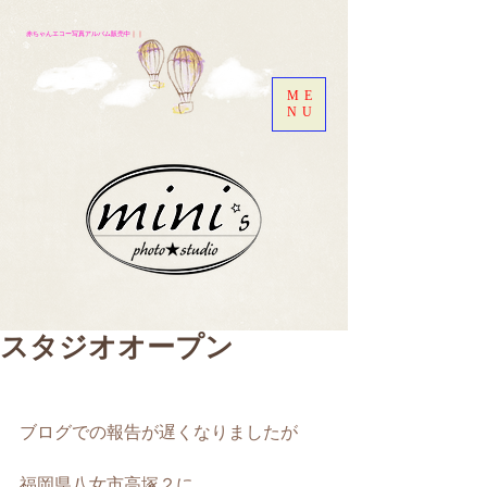
赤ちゃんエコー写真アルバム販売中
｜｜
ME
NU
スタジオオープン
ブログでの報告が遅くなりましたが
福岡県八女市高塚２に