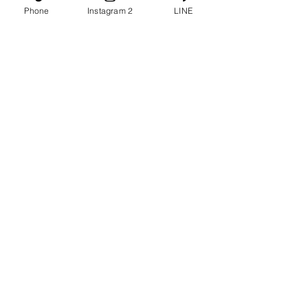
Phone
Instagram 2
LINE
撮影会ありがとうございま
した😊
DIY🪜🛠
アーカイブ