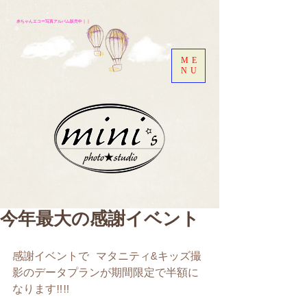
赤ちゃんエコー写真アルバム販売中
｜｜
ME
NU
今年最大の感謝イベント
感謝イベントで マタニティ&キッズ撮
影のデータプランが期間限定で半額に
なります‼︎‼︎ 