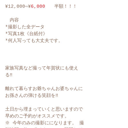
¥12,000⇨¥
6,000　　
半額！！！
　内容
*撮影した全データ 
*写真1枚《台紙付》
*何人写っても大丈夫です。　
家族写真など撮って年賀状にも使え
る‼︎ 
離れて暮らすお爺ちゃんお婆ちゃんに
お孫さんの弾ける笑顔を‼︎ 
土日から埋まっていくと思いますので
早めのご予約がオススメです。
※ 今年のみの撮影にになります。 撮