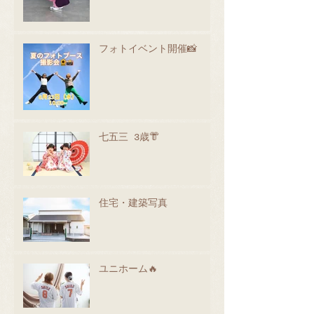
フォトイベント開催📸
七五三 3歳👘
住宅・建築写真
ユニホーム🔥