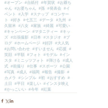
#オープン
#台紙付
#年賀状
#お爺ち
ゃん
#お婆ちゃん
#孫
#発表会
#イ
ベント
#入学
#スナップ
#コンサー
ト
#好き
#七五三
#データ
#九州
#
久留米
#八女
#家族
#綺麗
#可愛い
#キャンペーン
#マタニティー
#キッ
ズ
#出張撮影
#日本
#スタジオ
#ブ
ログ
#ホームページ
#好評
#大人気
#お問い合わせ
#すいません
#応援
#
笑顔
#半額
#フォト
#モデル
#イン
スタ
#ミニッツフォト
#弾ける
#成人
式
#前撮り
#仕事
#スポーツ
#公園
#写真
#成人
#福岡
#報告
#撮影
#
カメラ
#シンプル
#初
#おすすめ
#
土日
#平日
#楽しい
#インスタ映え
#かっこいい
#今年
#紅葉