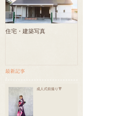
住宅・建築写真
最新記事
成人式前撮り👘