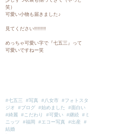
少しずつ衣装も揃ってきて（やっと
笑）
可愛い小物も届きました♪
見てください‼︎‼︎‼︎‼︎
めっちゃ可愛い字で『七五三』って
可愛いですねー笑
#七五三
#写真
#八女市
#フォトスタ
ジオ
#ブログ
#始めました
#面白い
#綺麗
#こだわり
#可愛い
#継続
#ミ
ニッツ
#福岡
#エコー写真
#出産
#
結婚