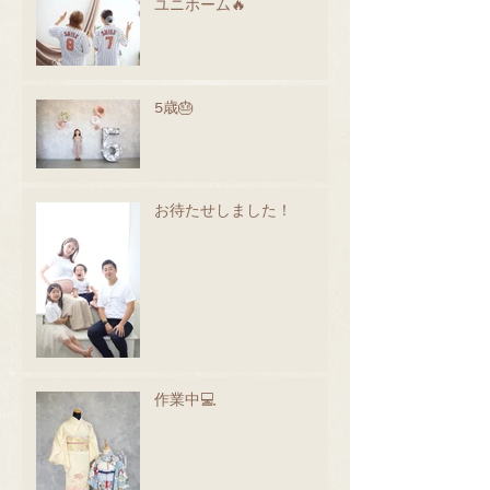
ユニホーム🔥
5歳🎂
お待たせしました！
作業中💻