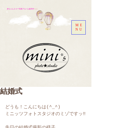
赤ちゃんエコー写真アルバム販売中
｜｜
ME
NU
結婚式
どうも！こんにちは(^_^)
ミニッツフォトスタジオのミゾですッ‼︎
先日の結婚式撮影の様子。