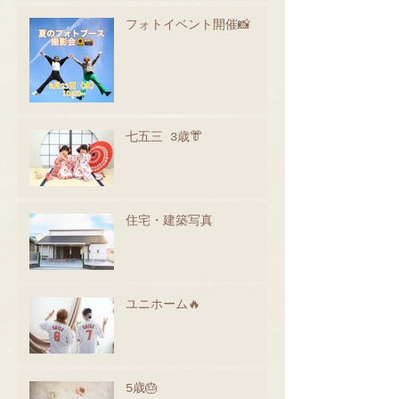
フォトイベント開催📸
七五三 3歳👘
住宅・建築写真
ユニホーム🔥
5歳🎂