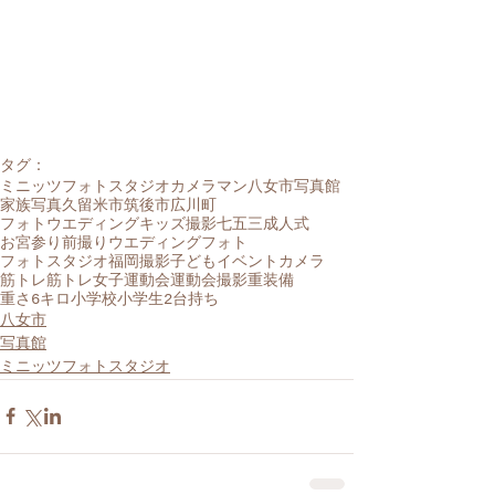
タグ：
ミニッツフォトスタジオ
カメラマン
八女市
写真館
家族写真
久留米市
筑後市
広川町
フォトウエディング
キッズ撮影
七五三
成人式
お宮参り
前撮り
ウエディングフォト
フォトスタジオ
福岡
撮影
子ども
イベント
カメラ
筋トレ
筋トレ女子
運動会
運動会撮影
重装備
重さ6キロ
小学校
小学生
2台持ち
八女市
写真館
ミニッツフォトスタジオ