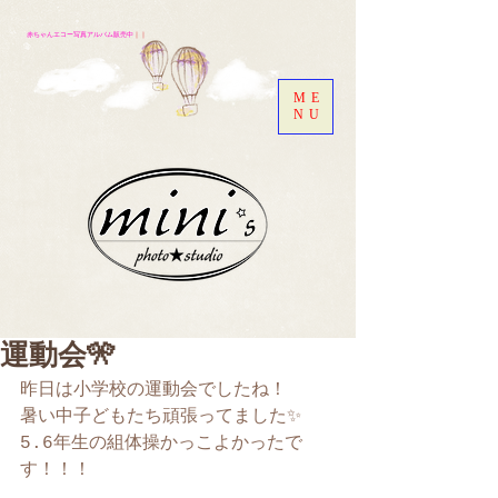
赤ちゃんエコー写真アルバム販売中
｜｜
ME
NU
運動会🎌
昨日は小学校の運動会でしたね！
暑い中子どもたち頑張ってました✨
5.6年生の組体操かっこよかったで
す！！！