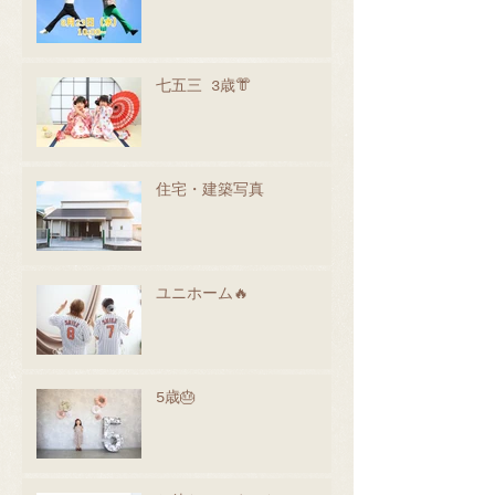
七五三 3歳👘
住宅・建築写真
ユニホーム🔥
5歳🎂