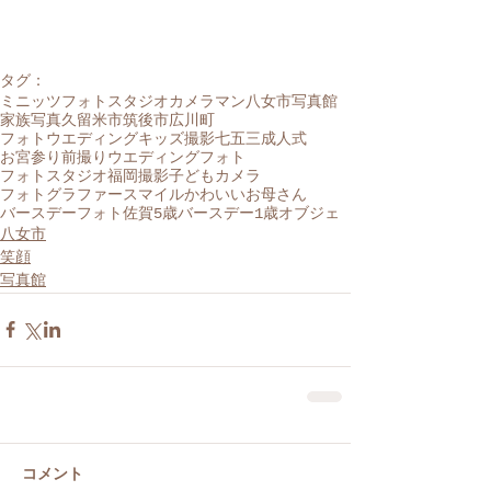
タグ：
ミニッツフォトスタジオ
カメラマン
八女市
写真館
家族写真
久留米市
筑後市
広川町
フォトウエディング
キッズ撮影
七五三
成人式
お宮参り
前撮り
ウエディングフォト
フォトスタジオ
福岡
撮影
子ども
カメラ
フォトグラファー
スマイル
かわいい
お母さん
バースデーフォト
佐賀
5歳
バースデー
1歳
オブジェ
八女市
笑顔
写真館
コメント