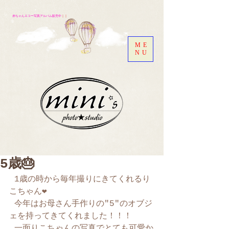
赤ちゃんエコー写真アルバム販売中
｜｜
ME
NU
5歳🎂
 1歳の時から毎年撮りにきてくれるり
こちゃん❤️
 今年はお母さん手作りの"5"のオブジ
ェを持ってきてくれました！！！
 一面りこちゃんの写真でとても可愛か